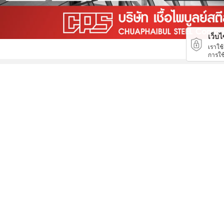
เว็บไซ
เราใช
การใช
งานพื้นสนามกีฬา Play Ground EPDM สนามเด็กเล่น
High Speed Door สมุทรปราการ