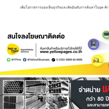
เพิ่มโอกาสการมองเห็นธุรกิจและติดอันดับการค้นหาในยุค AI ด้